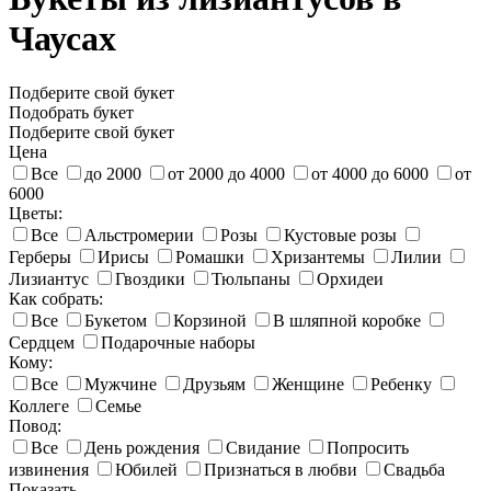
Чаусах
Подберите свой букет
Подобрать букет
Подберите свой букет
Цена
Все
до 2000
от 2000 до 4000
от 4000 до 6000
от
6000
Цветы:
Все
Альстромерии
Розы
Кустовые розы
Герберы
Ирисы
Ромашки
Хризантемы
Лилии
Лизиантус
Гвоздики
Тюльпаны
Орхидеи
Как собрать:
Все
Букетом
Корзиной
В шляпной коробке
Сердцем
Подарочные наборы
Кому:
Все
Мужчине
Друзьям
Женщине
Ребенку
Коллеге
Семье
Повод:
Все
День рождения
Свидание
Попросить
извинения
Юбилей
Признаться в любви
Свадьба
Показать