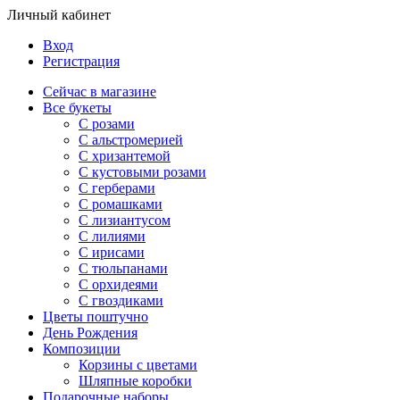
Личный кабинет
Вход
Регистрация
Сейчас в магазине
Все букеты
C розами
С альстромерией
С хризантемой
С кустовыми розами
С герберами
С ромашками
С лизиантусом
С лилиями
С ирисами
С тюльпанами
С орхидеями
С гвоздиками
Цветы поштучно
День Рождения
Композиции
Корзины с цветами
Шляпные коробки
Подарочные наборы