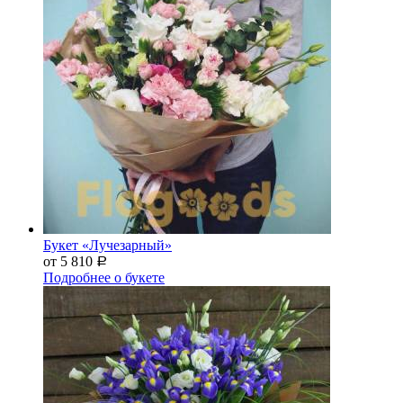
Букет «Лучезарный»
от 5 810
Р
Подробнее о букете