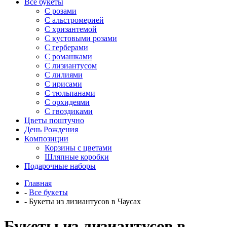
Все букеты
C розами
С альстромерией
С хризантемой
С кустовыми розами
С герберами
С ромашками
С лизиантусом
С лилиями
С ирисами
С тюльпанами
С орхидеями
С гвоздиками
Цветы поштучно
День Рождения
Композиции
Корзины с цветами
Шляпные коробки
Подарочные наборы
Главная
-
Все букеты
-
Букеты из лизиантусов в Чаусах
Букеты из лизиантусов в