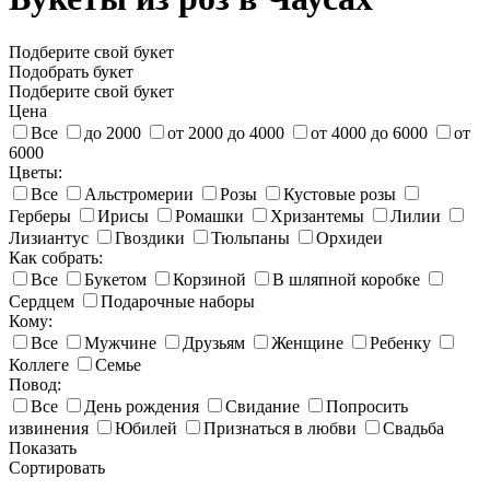
Подберите свой букет
Подобрать букет
Подберите свой букет
Цена
Все
до 2000
от 2000 до 4000
от 4000 до 6000
от
6000
Цветы:
Все
Альстромерии
Розы
Кустовые розы
Герберы
Ирисы
Ромашки
Хризантемы
Лилии
Лизиантус
Гвоздики
Тюльпаны
Орхидеи
Как собрать:
Все
Букетом
Корзиной
В шляпной коробке
Сердцем
Подарочные наборы
Кому:
Все
Мужчине
Друзьям
Женщине
Ребенку
Коллеге
Семье
Повод:
Все
День рождения
Свидание
Попросить
извинения
Юбилей
Признаться в любви
Свадьба
Показать
Сортировать