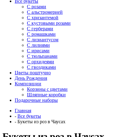
Все букеты
C розами
С альстромерией
С хризантемой
С кустовыми розами
С герберами
С ромашками
С лизиантусом
С лилиями
С ирисами
С тюльпанами
С орхидеями
С гвоздиками
Цветы поштучно
День Рождения
Композиции
Корзины с цветами
Шляпные коробки
Подарочные наборы
Главная
-
Все букеты
-
Букеты из роз в Чаусах
Букеты из роз в Чаусах