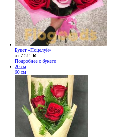
Букет «Поцелуй»
от 7 511
Р
Подробнее о букете
20 см
60 см