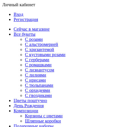
Личный кабинет
Вход
Регистрация
Сейчас в магазине
Все букеты
C розами
С альстромерией
С хризантемой
С кустовыми розами
С герберами
С ромашками
С лизиантусом
С лилиями
С ирисами
С тюльпанами
С орхидеями
С гвоздиками
Цветы поштучно
День Рождения
Композиции
Корзины с цветами
Шляпные коробки
Подарочные наборы