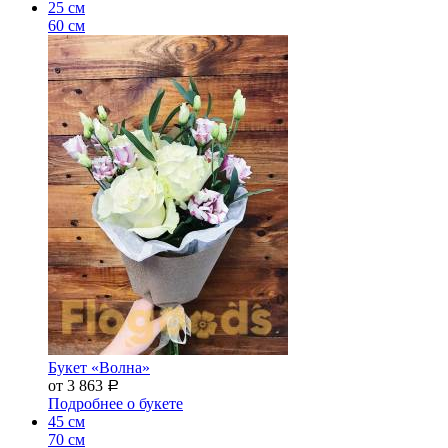
25 см
60 см
Букет «Волна»
от 3 863
Р
Подробнее о букете
45 см
70 см