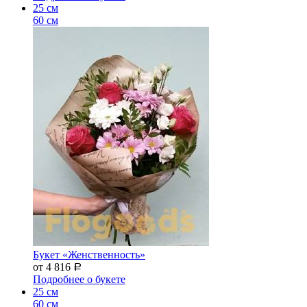
25 см
60 см
Букет «Женственность»
от 4 816
Р
Подробнее о букете
25 см
60 см