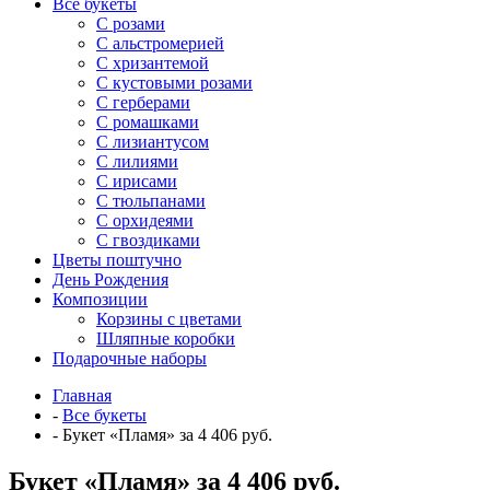
Все букеты
C розами
С альстромерией
С хризантемой
С кустовыми розами
С герберами
С ромашками
С лизиантусом
С лилиями
С ирисами
С тюльпанами
С орхидеями
С гвоздиками
Цветы поштучно
День Рождения
Композиции
Корзины с цветами
Шляпные коробки
Подарочные наборы
Главная
-
Все букеты
-
Букет «Пламя» за 4 406 руб.
Букет «Пламя» за 4 406 руб.