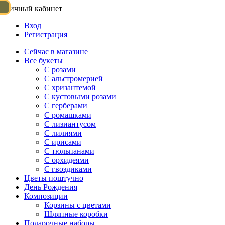
Личный кабинет
Вход
Регистрация
Сейчас в магазине
Все букеты
C розами
С альстромерией
С хризантемой
С кустовыми розами
С герберами
С ромашками
С лизиантусом
С лилиями
С ирисами
С тюльпанами
С орхидеями
С гвоздиками
Цветы поштучно
День Рождения
Композиции
Корзины с цветами
Шляпные коробки
Подарочные наборы