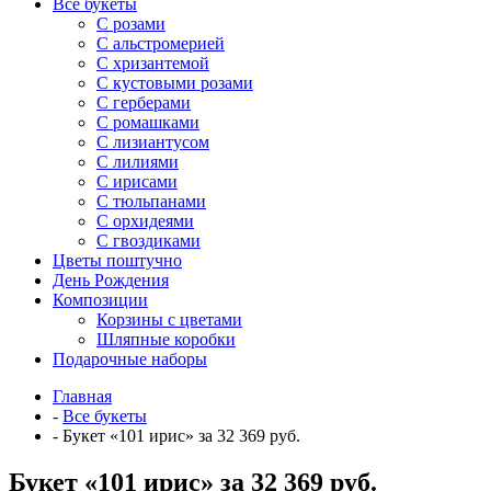
Все букеты
C розами
С альстромерией
С хризантемой
С кустовыми розами
С герберами
С ромашками
С лизиантусом
С лилиями
С ирисами
С тюльпанами
С орхидеями
С гвоздиками
Цветы поштучно
День Рождения
Композиции
Корзины с цветами
Шляпные коробки
Подарочные наборы
Главная
-
Все букеты
-
Букет «101 ирис» за 32 369 руб.
Букет «101 ирис» за 32 369 руб.