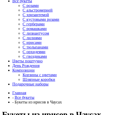
Все букеты
C розами
С альстромерией
С хризантемой
С кустовыми розами
С герберами
С ромашками
С лизиантусом
С лилиями
С ирисами
С тюльпанами
С орхидеями
С гвоздиками
Цветы поштучно
День Рождения
Композиции
Корзины с цветами
Шляпные коробки
Подарочные наборы
Главная
-
Все букеты
-
Букеты из ирисов в Чаусах
Букеты из ирисов в Чаусах