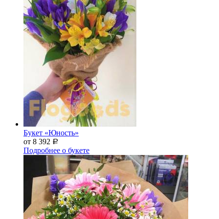
Букет «Юность»
от 8 392
Р
Подробнее о букете