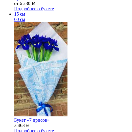
от 6 230
Р
Подробнее о букете
15 см
60 см
Букет «7 ирисов»
3 463
Р
Подробнее о букете