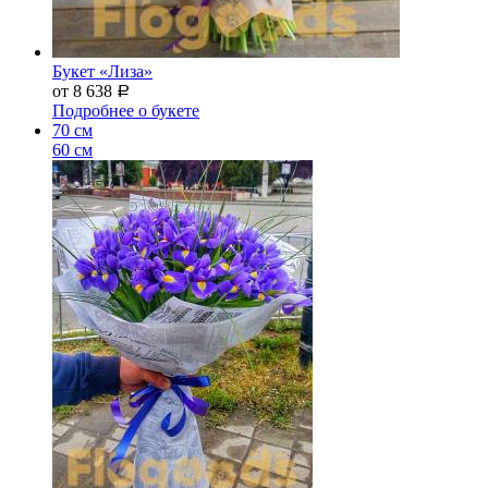
Букет «Лиза»
от 8 638
Р
Подробнее о букете
70 см
60 см