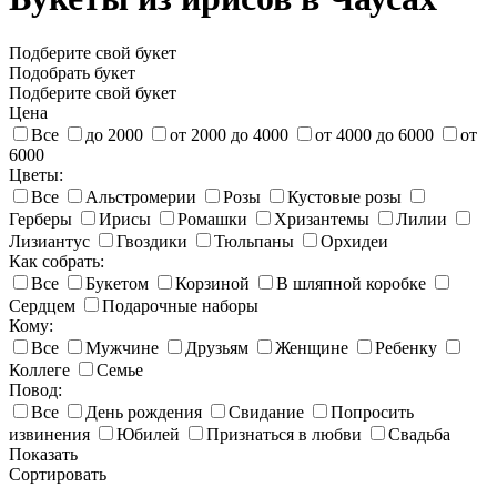
Подберите свой букет
Подобрать букет
Подберите свой букет
Цена
Все
до 2000
от 2000 до 4000
от 4000 до 6000
от
6000
Цветы:
Все
Альстромерии
Розы
Кустовые розы
Герберы
Ирисы
Ромашки
Хризантемы
Лилии
Лизиантус
Гвоздики
Тюльпаны
Орхидеи
Как собрать:
Все
Букетом
Корзиной
В шляпной коробке
Сердцем
Подарочные наборы
Кому:
Все
Мужчине
Друзьям
Женщине
Ребенку
Коллеге
Семье
Повод:
Все
День рождения
Свидание
Попросить
извинения
Юбилей
Признаться в любви
Свадьба
Показать
Сортировать