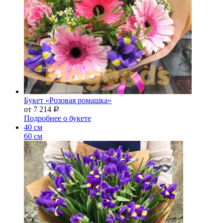
Букет «Розовая ромашка»
от 7 214
Р
Подробнее о букете
40 см
60 см