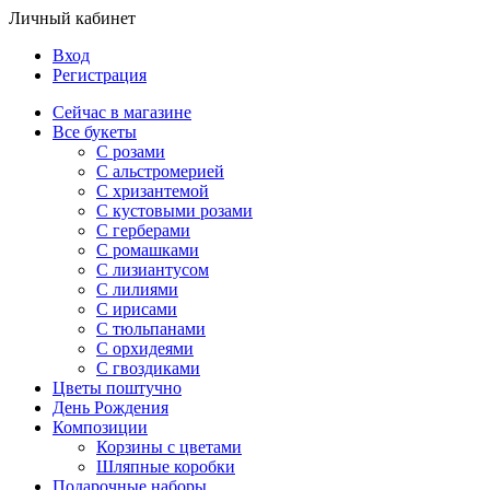
Личный кабинет
Вход
Регистрация
Сейчас в магазине
Все букеты
C розами
С альстромерией
С хризантемой
С кустовыми розами
С герберами
С ромашками
С лизиантусом
С лилиями
С ирисами
С тюльпанами
С орхидеями
С гвоздиками
Цветы поштучно
День Рождения
Композиции
Корзины с цветами
Шляпные коробки
Подарочные наборы