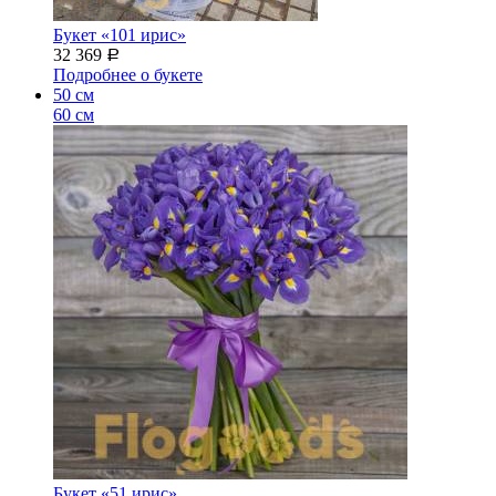
Букет «101 ирис»
32 369
Р
Подробнее о букете
50 см
60 см
Букет «51 ирис»