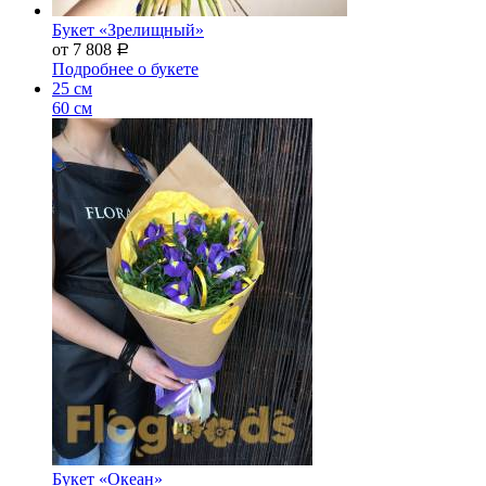
Букет «Зрелищный»
от 7 808
Р
Подробнее о букете
25 см
60 см
Букет «Океан»