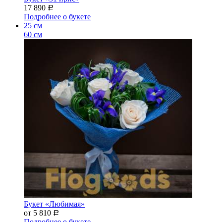
17 890
Р
Подробнее о букете
25 см
60 см
Букет «Любимая»
от 5 810
Р
Подробнее о букете