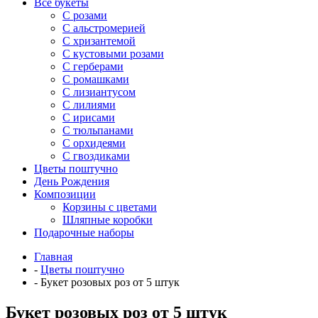
Все букеты
C розами
С альстромерией
С хризантемой
С кустовыми розами
С герберами
С ромашками
С лизиантусом
С лилиями
С ирисами
С тюльпанами
С орхидеями
С гвоздиками
Цветы поштучно
День Рождения
Композиции
Корзины с цветами
Шляпные коробки
Подарочные наборы
Главная
-
Цветы поштучно
-
Букет розовых роз от 5 штук
Букет розовых роз от 5 штук