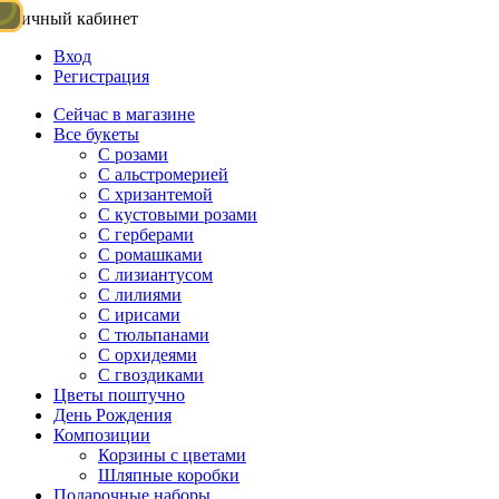
Личный кабинет
Вход
Регистрация
Сейчас в магазине
Все букеты
C розами
С альстромерией
С хризантемой
С кустовыми розами
С герберами
С ромашками
С лизиантусом
С лилиями
С ирисами
С тюльпанами
С орхидеями
С гвоздиками
Цветы поштучно
День Рождения
Композиции
Корзины с цветами
Шляпные коробки
Подарочные наборы